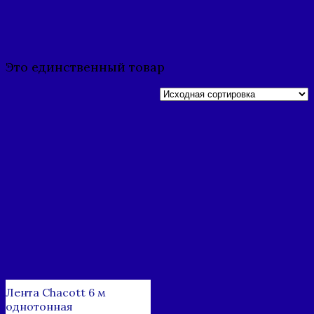
Главная
/ Товары
с меткой
“шакот”
Это единственный товар
Лента Chacott 6 м
однотонная