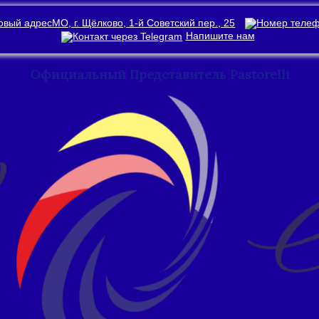
МО, г. Щёлково, 1-й Советский пер., 25
Напишите нам
Официальный Представитель Pastorelli