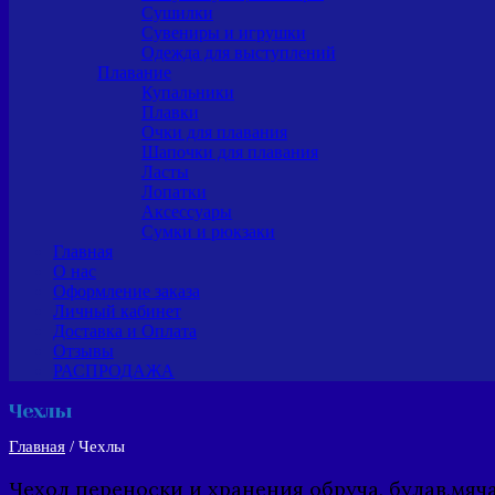
Сушилки
Сувениры и игрушки
Одежда для выступлений
Плавание
Купальники
Плавки
Очки для плавания
Шапочки для плавания
Ласты
Лопатки
Аксессуары
Сумки и рюкзаки
Главная
О нас
Оформление заказа
Личный кабинет
Доставка и Оплата
Отзывы
РАСПРОДАЖА
Чехлы
Главная
/ Чехлы
Чехол переноски и хранения обруча, булав,мяч