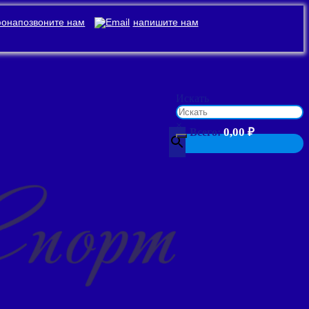
позвоните нам
напишите нам
Искать
×
0,00
₽
Всего: