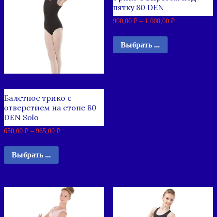
пятку 80 DEN
900,00
₽
–
1.000,00
₽
Выбрать ...
Балетное трико с
отверстием на стопе 80
DEN Solo
650,00
₽
–
965,00
₽
Выбрать ...