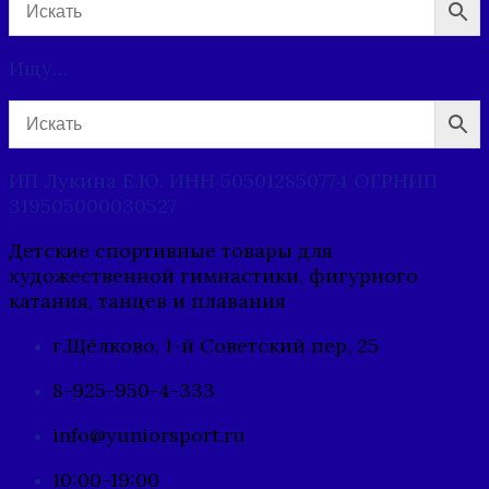
Ищу…
ИП Лукина Е.Ю. ИНН 505012850774 ОГРНИП
319505000030527
Детские спортивные товары для
художественной гимнастики, фигурного
катания, танцев и плавания
г.Щёлково, 1-й Советский пер, 25
8-925-950-4-333
info@yuniorsport.ru
10:00-19:00