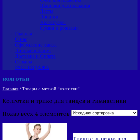
Шапочки для плавания
Ласты
Лопатки
Аксессуары
Сумки и рюкзаки
Главная
О нас
Оформление заказа
Личный кабинет
Доставка и Оплата
Отзывы
РАСПРОДАЖА
колготки
Главная
/ Товары с меткой “колготки”
Колготки и трико для танцев и гимнастики
Показ всех 4 элементов
Трико с вырезом под