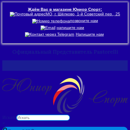
Ждём Вас в магазине Юниор Спорт:
МО, г. Щёлково, 1-й Советский пер., 25
позвоните нам
напишите нам
Напишите нам
Официальный Представитель Pastorelli
Перейти
к
содержимому
Искать
×