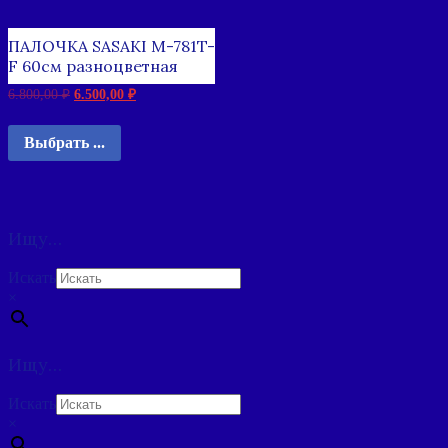
ПАЛОЧКА SASAKI M-781T-
F 60см разноцветная
6.800,00
₽
6.500,00
₽
Выбрать ...
Ищу…
Искать
×
Ищу…
Искать
×