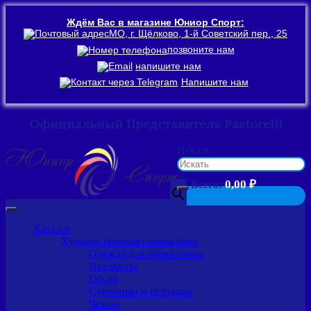
Ждём Вас в магазине Юниор Спорт:
МО, г. Щёлково, 1-й Советский пер., 25
позвоните нам
напишите нам
Напишите нам
Официальный Представитель Pastorelli
Перейти
Искать
к
содержимому
×
0,00
₽
Всего:
Каталог
Художественная гимнастика
Одежда для тренировки
Предметы
Обувь
Сувениры и игрушки
Чехлы