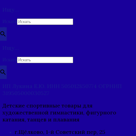
Ищу…
Искать
×
Ищу…
Искать
×
ИП Лукина Е.Ю. ИНН 505012850774 ОГРНИП
319505000030527
Детские спортивные товары для
художественной гимнастики, фигурного
катания, танцев и плавания
г.Щёлково, 1-й Советский пер, 25