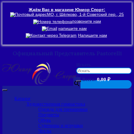
Ждём Вас в магазине Юниор Спорт:
МО, г. Щёлково, 1-й Советский пер., 25
позвоните нам
напишите нам
Напишите нам
Официальный Представитель Pastorelli
Перейти
Искать
к
содержимому
×
0,00
₽
Всего:
Каталог
Художественная гимнастика
Одежда для тренировки
Предметы
Обувь
Сувениры и игрушки
Чехлы