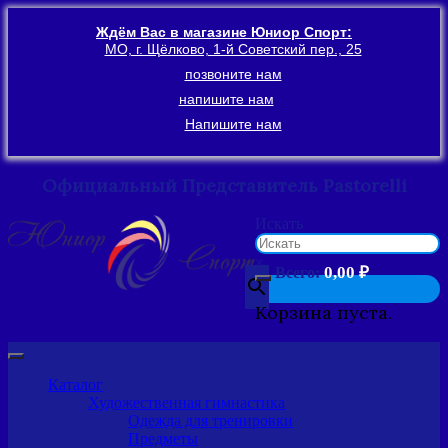
Ждём Вас в магазине Юниор Спорт:
МО, г. Щёлково, 1-й Советский пер., 25
позвоните нам
напишите нам
Напишите нам
Официальный Представитель Pastorelli
Перейти
Искать
к
содержимому
×
0,00
₽
Всего:
Корзина пуста.
Каталог
Художественная гимнастика
Одежда для тренировки
Предметы