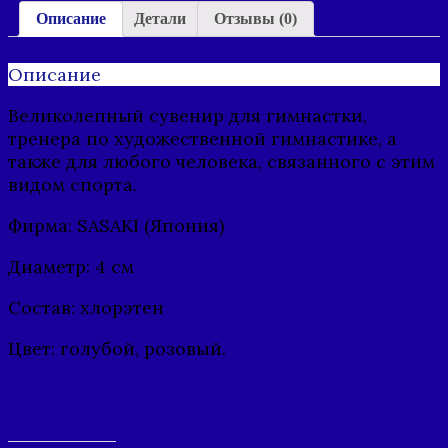
Описание
Детали
Отзывы (0)
Описание
Великолепный сувенир для гимнастки,
тренера по художественной гимнастике, а
также для любого человека, связанного с этим
видом спорта.
Фирма: SASAKI (Япония)
Диаметр: 4 см
Состав: хлорэтен
Цвет: голубой, розовый.