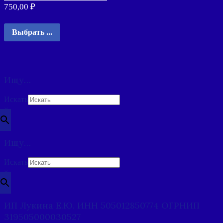
750,00
₽
Выбрать ...
Ищу…
Искать
×
Ищу…
Искать
×
ИП Лукина Е.Ю. ИНН 505012850774 ОГРНИП
319505000030527