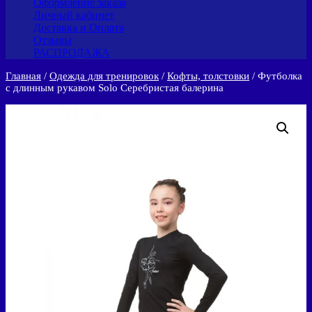
Оформление заказа
Личный кабинет
Доставка и Оплата
Отзывы
РАСПРОДАЖА
Главная
/
Одежда для тренировок
/
Кофты, толстовки
/ Футболка
с длинным рукавом Solo Серебристая балерина