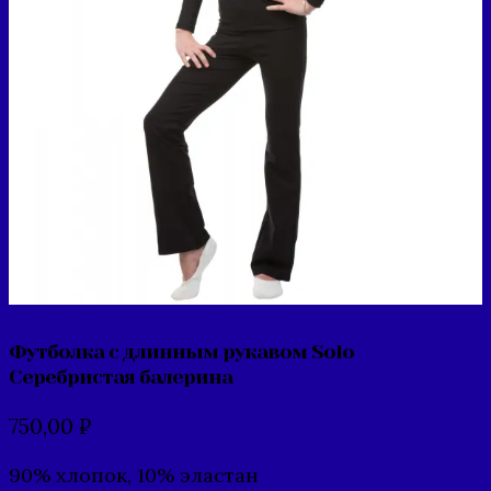
Футболка с длинным рукавом Solo
Серебристая балерина
750,00
₽
90% хлопок, 10% эластан