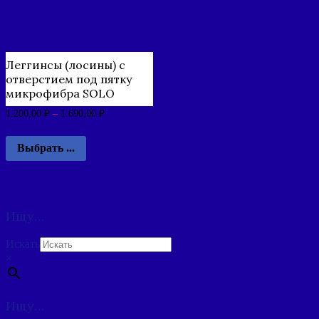
Леггинсы (лосины) с
отверстием под пятку
микрофибра SOLO
1.200,00
₽
–
1.690,00
₽
Выбрать ...
Ищу…
Искать
×
Ищу…