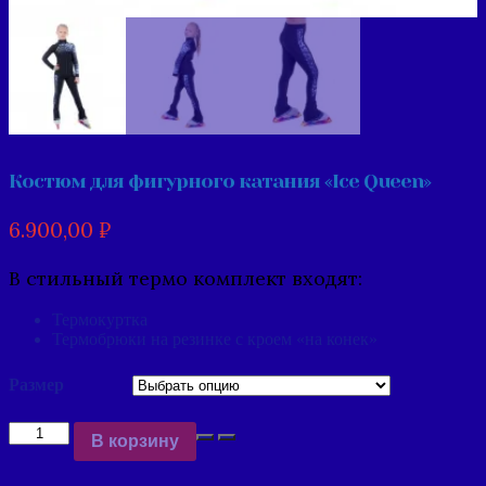
Костюм для фигурного катания «Ice Queen»
6.900,00
₽
В стильный термо комплект входят:
Термокуртка
Термобрюки на резинке с кроем «на конек»
Размер
Количество
В корзину
Костюм
для