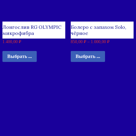
Лонгослив RG OLYMPIC
Болеро с запахом Solo,
микрофибра
чёрное
1.400,00
₽
850,00
₽
–
1.000,00
₽
Выбрать ...
Выбрать ...