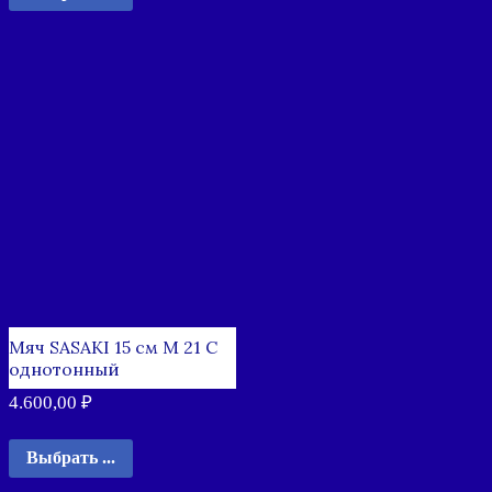
Мяч SASAKI 15 см M 21 C
однотонный
4.600,00
₽
Выбрать ...