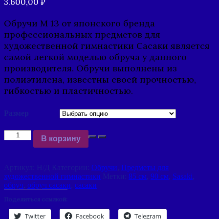
3.600,00
₽
Обручи М 13 от японского бренда
профессиональных предметов для
художественной гимнастики Сасаки является
самой легкой моделью обруча у данного
производителя. Обручи выполнены из
полиэтилена, известны своей прочностью,
гибкостью и пластичностью.
Размер
Количество
В корзину
Обруч
Sasaki
для
Артикул:
Н/Д
Категории:
Обручи
,
Предметы для
художественной
художественной гимнастики
Метки:
85 см
,
90 см
,
Sasaki
,
гимнастики
обруч
,
обруч сасаки
,
сасаки
Поделиться ссылкой:
Twitter
Facebook
Telegram