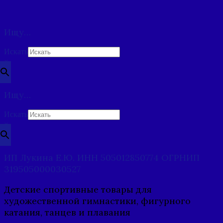
Ищу…
Искать
×
Ищу…
Искать
×
ИП Лукина Е.Ю. ИНН 505012850774 ОГРНИП
319505000030527
Детские спортивные товары для
художественной гимнастики, фигурного
катания, танцев и плавания