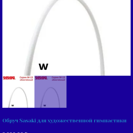
Обруч Sasaki для художественной гимнастики