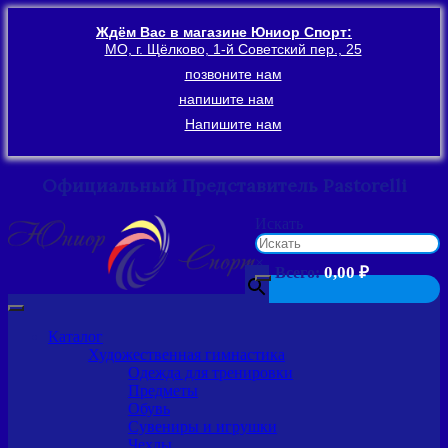
Ждём Вас в магазине Юниор Спорт:
МО, г. Щёлково, 1-й Советский пер., 25
позвоните нам
напишите нам
Напишите нам
Официальный Представитель Pastorelli
Перейти
Искать
к
содержимому
×
0,00
₽
Всего:
Каталог
Художественная гимнастика
Одежда для тренировки
Предметы
Обувь
Сувениры и игрушки
Чехлы