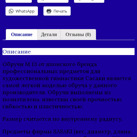
WhatsApp
Печать
Описание
Детали
Отзывы (0)
Описание
Обручи М 13 от японского бренда
профессиональных предметов для
художественной гимнастики Сасаки является
самой легкой моделью обруча у данного
производителя. Обручи выполнены из
полиэтилена, известны своей прочностью,
гибкостью и пластичностью.
Размер считается по внутреннему радиусу.
Предметы фирмы SASAKI (вес, диаметр, длина,