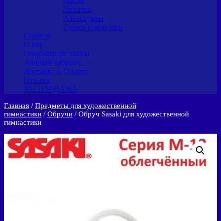
Ласты
Лопатки
Аксессуары
Сумки и рюкзаки
Главная
О нас
Оформление заказа
Личный кабинет
Доставка и Оплата
Отзывы
РАСПРОДАЖА
Главная
/
Предметы для художественной
гимнастики
/
Обручи
/ Обруч Sasaki для художественной
гимнастики