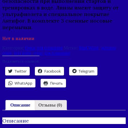
безопасности при выполнении стартов и
тренировках в воде. Линзы имеют защиту от
ультрафиолета и специальное покрытие
Антифог. В комплекте 3 сменные носовые
перемычки.
Нет в наличии
Категория:
Очки для плавания
Метки:
Mad Wave
,
детские
очки
,
мэд вейв
,
очки для плавания
Поделиться ссылкой:
Twitter
Facebook
Telegram
WhatsApp
Печать
Описание
Отзывы (0)
Описание