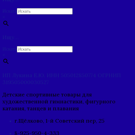
Искать
×
Ищу…
Искать
×
ИП Лукина Е.Ю. ИНН 505012850774 ОГРНИП
319505000030527
Детские спортивные товары для
художественной гимнастики, фигурного
катания, танцев и плавания
г.Щёлково, 1-й Советский пер, 25
8-925-950-4-333