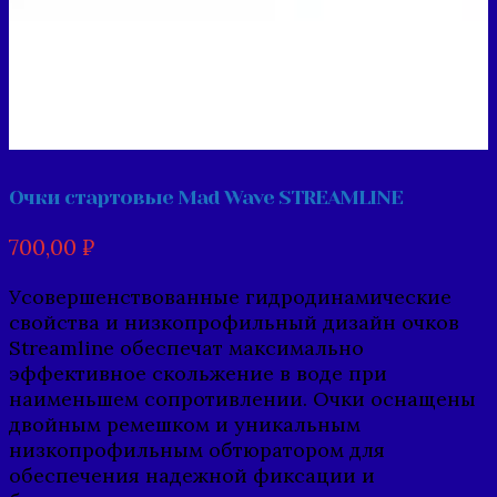
Очки стартовые Mad Wave STREAMLINE
700,00
₽
Усовершенствованные гидродинамические
свойства и низкопрофильный дизайн очков
Streamline обеспечат максимально
эффективное скольжение в воде при
наименьшем сопротивлении. Очки оснащены
двойным ремешком и уникальным
низкопрофильным обтюратором для
обеспечения надежной фиксации и