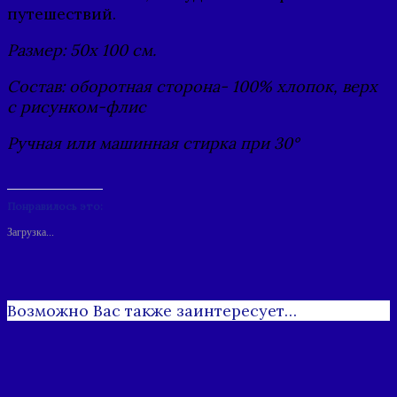
путешествий.
Размер: 50x 100 см.
Состав: оборотная сторона- 100% хлопок, верх
с рисунком-флис
Ручная или машинная стирка при 30°
Понравилось это:
Загрузка...
Возможно Вас также заинтересует…