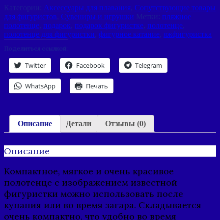
Категории:
Аксессуары для плавания
,
Сопутствующие товары
для фигуристов
,
Сувениры и игрушки
Метки:
пляжное
полотенце
,
подарок
,
подарок фигуристке
,
полотенце
,
полотенце для фигуристки
,
фигурное катание
,
яжфигуристка
Поделиться ссылкой:
Twitter
Facebook
Telegram
WhatsApp
Печать
Описание
Детали
Отзывы (0)
Описание
Компактное, мягкое и очень красивое
полотенце с изображением известной
фигуристки можно использовать после
купания или во время загара. Складывается
очень компактно, что удобно во время