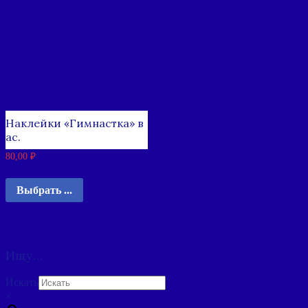
Наклейки «Гимнастка» в
ас.
80,00
₽
Выбрать ...
Ищу…
Искать
×