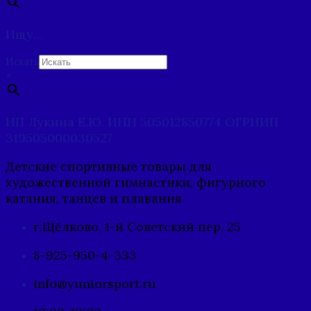
Ищу…
Искать
×
ИП Лукина Е.Ю. ИНН 505012850774 ОГРНИП
319505000030527
Детские спортивные товары для
художественной гимнастики, фигурного
катания, танцев и плавания
г.Щёлково, 1-й Советский пер, 25
8-925-950-4-333
info@yuniorsport.ru