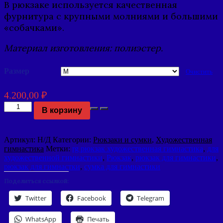
В рюкзаке используется качественная
фурнитура с крупными молниями и большими
«собачками».
Материал изготовления: полиэстер.
Размер
Очистить
4.200,00
₽
Количество
В корзину
Рюкзак
для
гимнастики
Артикул:
Н/Д
Категории:
Рюкзаки и сумки
,
Художественная
с
гимнастика
Метки:
rg рюкзак художественная гимнастика
,
для
золотой
художественной гимнастики
,
Рюкзак
,
рюкзак для гимнастики
,
вышивкой
рюкзак для гимнастки
,
сумка для гимнастики
Поделиться ссылкой:
Twitter
Facebook
Telegram
WhatsApp
Печать