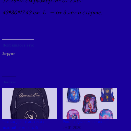
37*29*12 см размер М- от 7 лет
43*30*17 43 см L — от 9 лет и старше.
Понравилось это:
Загрузка...
Похожее
Рюкзак для гимнастки с
Рюкзак для гимнастики
золотой гимнасткой
29.01.2020