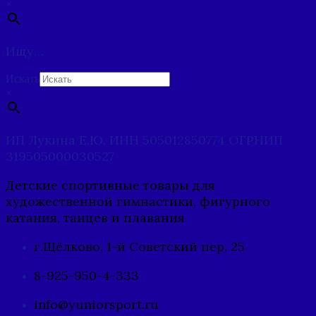
×
Ищу…
Искать
×
ИП Лукина Е.Ю. ИНН 505012850774 ОГРНИП
319505000030527
Детские спортивные товары для
художественной гимнастики, фигурного
катания, танцев и плавания
г.Щёлково, 1-й Советский пер, 25
8-925-950-4-333
info@yuniorsport.ru