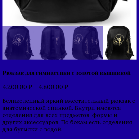
Рюкзак для гимнастики с золотой вышивкой
4.200,00
₽
–
4.800,00
₽
Великолепный яркий вместительный рюкзак с
анатомической спинкой. Внутри имеются
отделения для всех предметов, формы и
других аксессуаров. По бокам есть отделения
для бутылки с водой.