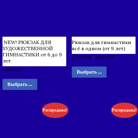
NEW! РЮКЗАК ДЛЯ
Рюкзак для гимнастики
ХУДОЖЕСТВЕННОЙ
всё в одном (от 9 лет)
ГИМНАСТИКИ от 6 до 9
2.900,00
₽
–
4.690,00
₽
лет
3.500,00
₽
Выбрать ...
Выбрать ...
Распродажа!
Распродажа!