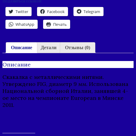
Поделиться ссылкой:
Twitter
Facebook
Telegram
WhatsApp
Печать
Описание
Детали
Отзывы (0)
Описание
Cкакалка с металлическими нитями.
Утверждено FIG, диаметр 9 мм. Использована
Hациональной сборной Италии, занявшей 4-
ое место на чемпионате European в Минске
2011.