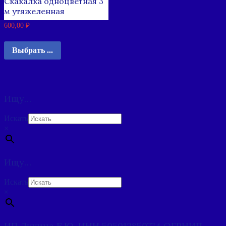
Скакалка одноцветная 3
м утяжеленная
600,00
₽
Выбрать ...
Ищу…
Искать
×
Ищу…
Искать
×
ИП Лукина Е.Ю. ИНН 505012850774 ОГРНИП