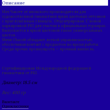
Описание
Мяч Чакотт от японского производителя для
художественной гимнастики ярких цветовых оттенков
с приглушённым глянцем. Отцентрирован. С новой
маркировкой FIG для участия в официальных турнирах.
Выпускается в яркой цветовой гамме универсальных
цветов.
Мячи Chacott обладают легкой управляемостью,
обеспечивая контакт с предметом во время работы.
Среди прочих преимуществ — прочный ниппель.
Сертифицирован Международной федерацией
гимнастики от FIG.
Диаметр: 18.5 см
Вес: 400 гр
Вконтакте
Одноклассники