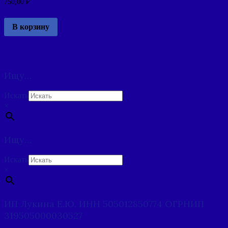
750,00
₽
В корзину
Ищу…
Искать
×
Ищу…
Искать
×
ИП Лукина Е.Ю. ИНН 505012850774 ОГРНИП
319505000030527